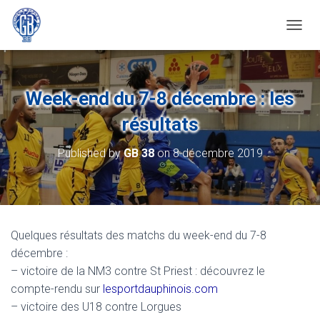
OUVRI
Week-end du 7-8 décembre : les
résultats
Published by
GB 38
on
8 décembre 2019
Quelques résultats des matchs du week-end du 7-8
décembre :
– victoire de la NM3 contre St Priest : découvrez le
compte-rendu sur
lesportdauphinois.com
– victoire des U18 contre Lorgues