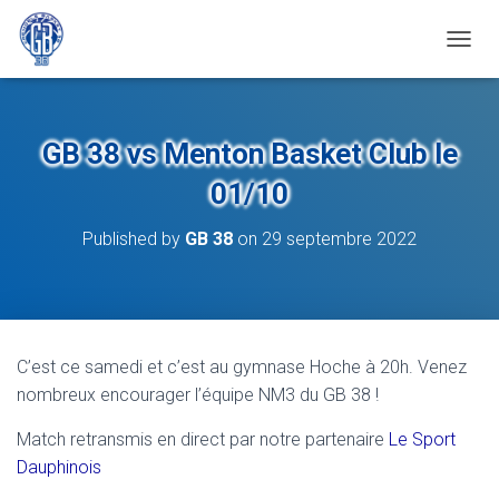
OUVRI
GB 38 vs Menton Basket Club le
01/10
Published by
GB 38
on
29 septembre 2022
C’est ce samedi et c’est au gymnase Hoche à 20h. Venez
nombreux encourager l’équipe NM3 du GB 38 !
Match retransmis en direct par notre partenaire
Le Sport
Dauphinois