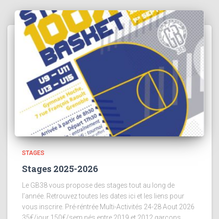
STAGES
Stages 2025-2026
Le GB38 vous propose des stages tout au long de
l’année. Retrouvez toutes les dates ici et les liens pour
vous inscrire. Pré-réntrée Multi-Activités 24-28 Aout 2026
35€/jour 150€/sem nés entre 2019 et 2012 garçons