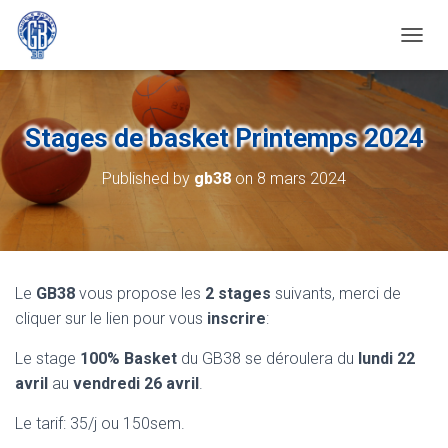
OUVRI
Stages de basket Printemps 2024
Published by
gb38
on
8 mars 2024
Le
GB38
vous propose les
2 stages
suivants, merci de
cliquer sur le lien pour vous
inscrire
:
Le stage
100% Basket
du GB38 se déroulera du
lundi 22
avril
au
vendredi 26 avril
.
Le tarif: 35/j ou 150sem.