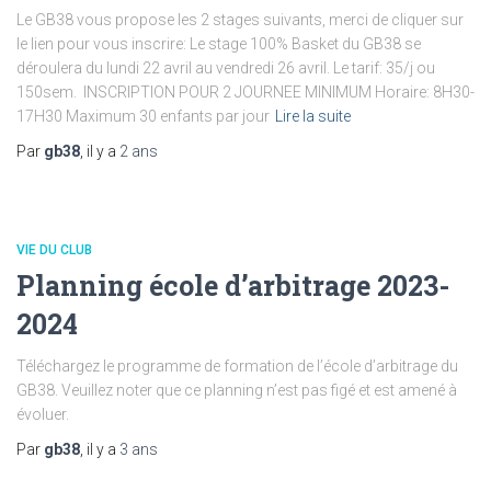
Le GB38 vous propose les 2 stages suivants, merci de cliquer sur
le lien pour vous inscrire: Le stage 100% Basket du GB38 se
déroulera du lundi 22 avril au vendredi 26 avril. Le tarif: 35/j ou
150sem. INSCRIPTION POUR 2 JOURNEE MINIMUM Horaire: 8H30-
17H30 Maximum 30 enfants par jour
Lire la suite
Par
gb38
, il y a
2 ans
VIE DU CLUB
Planning école d’arbitrage 2023-
2024
Téléchargez le programme de formation de l’école d’arbitrage du
GB38. Veuillez noter que ce planning n’est pas figé et est amené à
évoluer.
Par
gb38
, il y a
3 ans