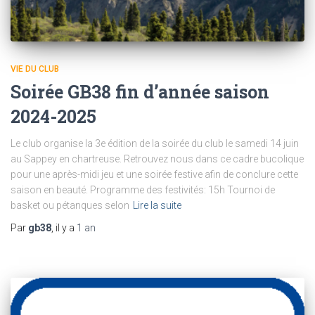
VIE DU CLUB
Soirée GB38 fin d’année saison
2024-2025
Le club organise la 3e édition de la soirée du club le samedi 14 juin
au Sappey en chartreuse. Retrouvez nous dans ce cadre bucolique
pour une après-midi jeu et une soirée festive afin de conclure cette
saison en beauté. Programme des festivités: 15h Tournoi de
basket ou pétanques selon
Lire la suite
Par
gb38
, il y a
1 an