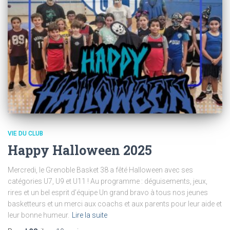
VIE DU CLUB
Happy Halloween 2025
Mercredi, le Grenoble Basket 38 a fêté Halloween avec ses
catégories U7, U9 et U11 ! Au programme : déguisements, jeux,
rires et un bel esprit d’équipe Un grand bravo à tous nos jeunes
basketteurs et un merci aux coachs et aux parents pour leur aide et
leur bonne humeur.
Lire la suite