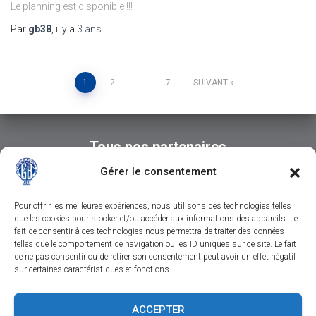
Le planning est disponible !!!
Par
gb38
, il y a
3 ans
Pagination
1
2
…
7
SUIVANT
des
Tous nos partenaires
publications
Gérer le consentement
Pour offrir les meilleures expériences, nous utilisons des technologies telles
que les cookies pour stocker et/ou accéder aux informations des appareils. Le
fait de consentir à ces technologies nous permettra de traiter des données
telles que le comportement de navigation ou les ID uniques sur ce site. Le fait
de ne pas consentir ou de retirer son consentement peut avoir un effet négatif
sur certaines caractéristiques et fonctions.
CONTACTEZ-NOUS
SUIVEZ-NOUS SUR FACEBOOK
ACCEPTER