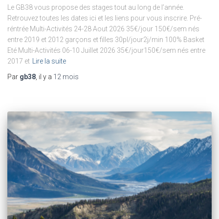
Le GB38 vous propose des stages tout au long de l’année.
Retrouvez toutes les dates ici et les liens pour vous inscrire. Pré-
réntrée Multi-Activités 24-28 Aout 2026 35€/jour 150€/sem nés
entre 2019 et 2012 garçons et filles 30pl/jour2j/min 100% Basket
Eté Multi-Activités 06-10 Juillet 2026 35€/jour150€/sem nés entre
2017 et
Lire la suite
Par
gb38
, il y a
12 mois