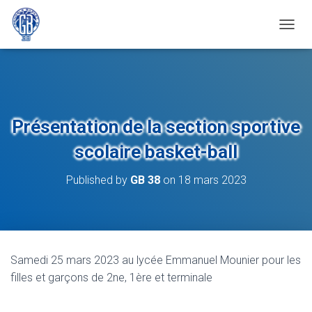
Samedi 25 mars 2023 au lycée Emmanuel Mounier pour les filles et
garçons de 2ne, 1ère et terminale
OUVRI
Présentation de la section sportive
scolaire basket-ball
Published by
GB 38
on
18 mars 2023
Samedi 25 mars 2023 au lycée Emmanuel Mounier pour les
filles et garçons de 2ne, 1ère et terminale