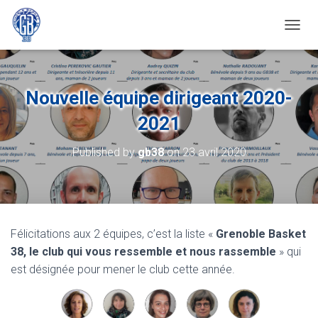
OUVRI
Nouvelle équipe dirigeant 2020-
2021
Published by
gb38
on
23 avril 2020
Félicitations aux 2 équipes, c’est la liste «
Grenoble Basket
38, le club qui vous ressemble et nous rassemble
» qui
est désignée pour mener le club cette année.