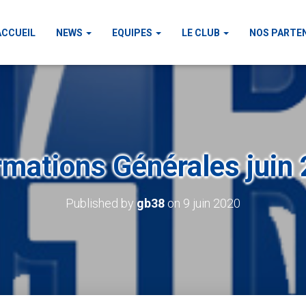
ACCUEIL
NEWS
EQUIPES
LE CLUB
NOS PARTE
rmations Générales juin
Published by
gb38
on
9 juin 2020