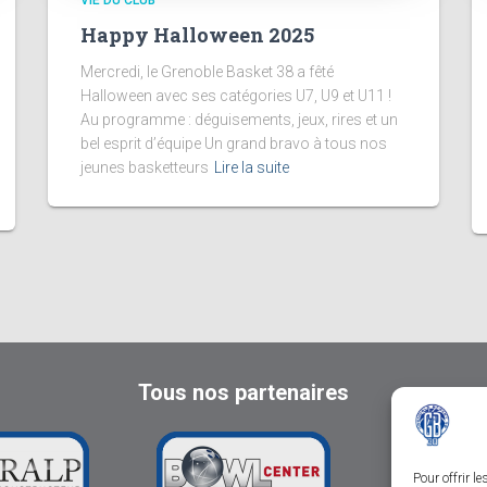
VIE DU CLUB
Happy Halloween 2025
Mercredi, le Grenoble Basket 38 a fêté
Halloween avec ses catégories U7, U9 et U11 !
Au programme : déguisements, jeux, rires et un
bel esprit d’équipe Un grand bravo à tous nos
jeunes basketteurs
Lire la suite
Tous nos partenaires
Pour offrir l