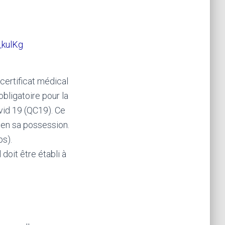
kulKg
n certificat médical
obligatoire pour la
vid 19 (QC19). Ce
 en sa possession.
bs).
doit être établi à