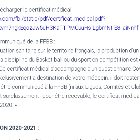
lécharger le certificat médical :
bb.com/fbi/static/pdf/certificat_medical.pdf?
Isxvm7ngkEqozJw5uH3KaTTPMCuuHs-LgbmNt-E8_aiNnhf_
ommuniqué de la FFBB :
uation sanitaire sur le territoire français, la production d’u
la discipline du Basket-ball ou du sport en compétition est 
Ce certificat médical s’accompagne d’un questionnaire Co
xclusivement à destination de votre médecin, il doit rester
 à être communiqué à la FFBB (ni aux Ligues, Comités et Clu
t surclassement : pour être recevable, le certificat médical 
2020. »
ON 2020-2021 :