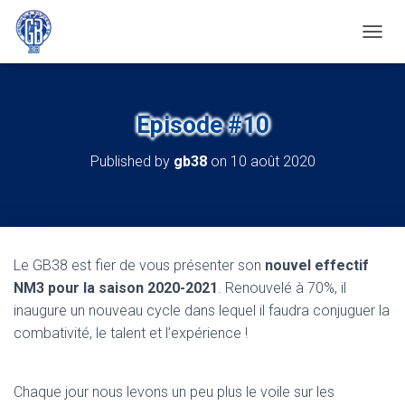
OUVRI
Episode #10
Published by
gb38
on
10 août 2020
Le GB38 est fier de vous présenter son
nouvel effectif
NM3 pour la saison 2020-2021
. Renouvelé à 70%, il
inaugure un nouveau cycle dans lequel il faudra conjuguer la
combativité, le talent et l’expérience !
Chaque jour nous levons un peu plus le voile sur les