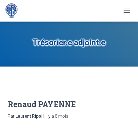
OUVRI
Trésorier.e adjoint.e
Renaud PAYENNE
Par
Laurent Ripoll
, il y a
8 mois