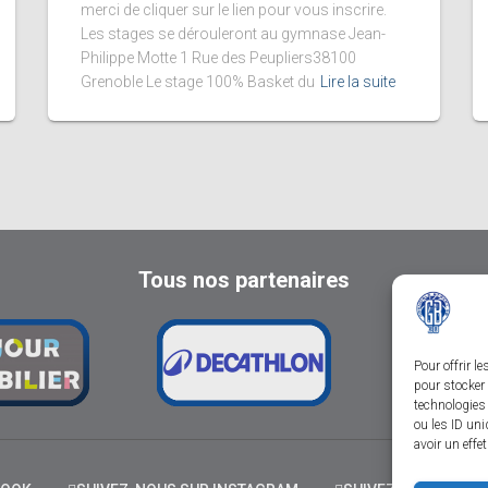
merci de cliquer sur le lien pour vous inscrire.
Les stages se dérouleront au gymnase Jean-
Philippe Motte 1 Rue des Peupliers38100
Grenoble Le stage 100% Basket du
Lire la suite
Tous nos partenaires
Pour offrir l
pour stocker 
technologies
ou les ID uni
avoir un effe