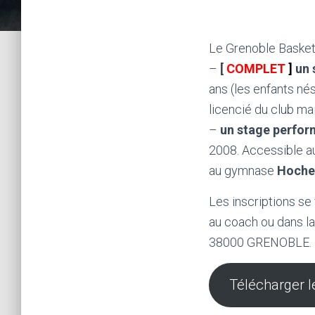
Le Grenoble Basket
–
[
COMPLET
]
un 
ans (les enfants né
licencié du club ma
–
un stage perfo
2008. Accessible a
au gymnase
Hoch
Les inscriptions se
au coach ou dans l
38000 GRENOBLE.
Télécharger le