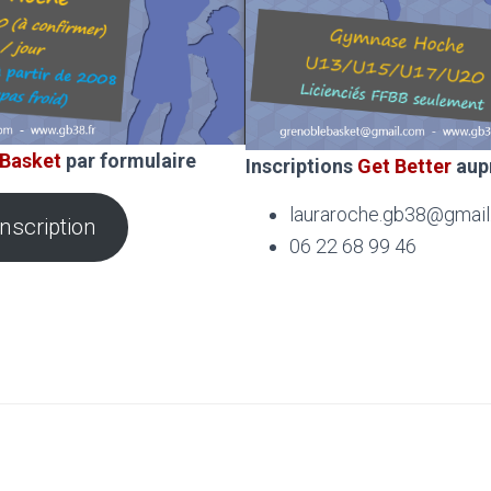
 Basket
par formulaire
Inscriptions
Get Better
aup
lauraroche.gb38@gmai
inscription
06 22 68 99 46