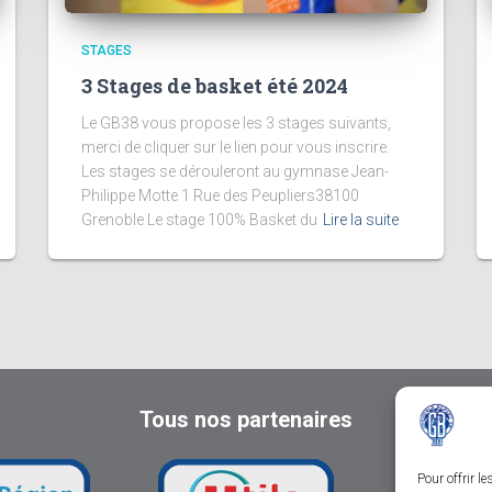
STAGES
3 Stages de basket été 2024
Le GB38 vous propose les 3 stages suivants,
merci de cliquer sur le lien pour vous inscrire.
Les stages se dérouleront au gymnase Jean-
Philippe Motte 1 Rue des Peupliers38100
Grenoble Le stage 100% Basket du
Lire la suite
Tous nos partenaires
Pour offrir l