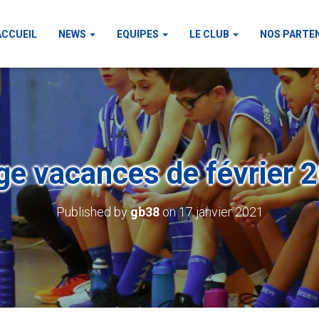
ACCUEIL
NEWS
EQUIPES
LE CLUB
NOS PARTE
ge vacances de février 
Published by
gb38
on
17 janvier 2021