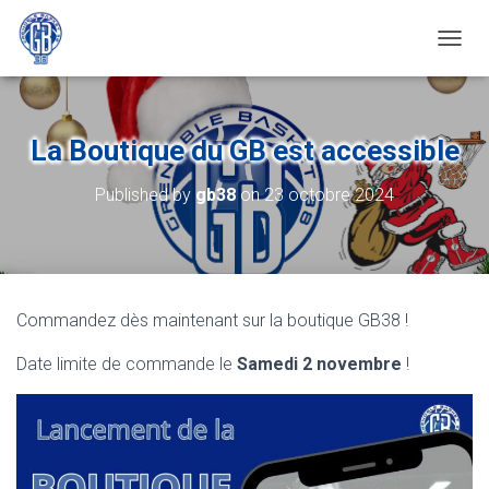
OUVRI
La Boutique du GB est accessible
Published by
gb38
on
23 octobre 2024
Commandez dès maintenant sur la boutique GB38 !
Date limite de commande le
Samedi 2 novembre
!