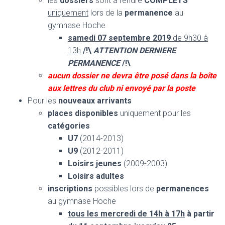
les
dossiers
sont à rendre
COMPLETS
uniquement
lors de la
permanence
au
gymnase Hoche
samedi 07 septembre 2019
de 9h30 à
13h
/!\
ATTENTION DERNIERE
PERMANENCE
/!\
aucun dossier ne devra être posé dans la boîte
aux lettres du club ni envoyé par la poste
Pour les
nouveaux arrivants
places disponibles
uniquement pour les
catégories
U7
(2014-2013)
U9
(2012-2011)
Loisirs jeunes
(2009-2003)
Loisirs adultes
inscriptions
possibles lors de
permanences
au gymnase Hoche
tous les mercredi de 14h à 17h
à partir