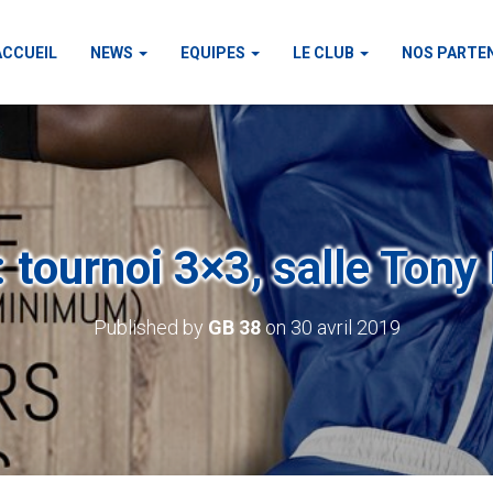
ACCUEIL
NEWS
EQUIPES
LE CLUB
NOS PARTE
: tournoi 3×3, salle Tony
Published by
GB 38
on
30 avril 2019