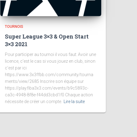
TOURNOIS
Super League 3×3 & Open Start
3×3 2021
Pour participer au tournoi il vous faut: Avoir une
licence, c’est le cas si vous jouez en club, sinon
c’est par ici
https://www.3x3ffbb.com/community/tourna
ments/view/2685 Inscrire son équipe sur
https://play.fiba3x3.com/events/b9c5893c-
ca3c-4948-8f8e-f44dd3cbd1f0 Chaque action
nécessite de créer un compte.
Lire la suite