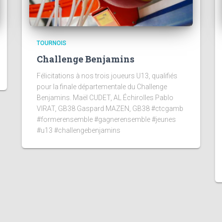
TOURNOIS
Challenge Benjamins
Félicitations à nos trois joueurs U13, qualifiés
pour la finale départementale du Challenge
Benjamins. Maël CUDET, AL Échirolles Pablo
VIRAT, GB38 Gaspard MAZEN, GB38 #ctcgamb
#formerensemble #gagnerensemble #jeunes
#u13 #challengebenjamins